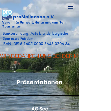
proMellensee e.V.
Verein für Umwelt, Natur und sanften
Tourismus
Bankverbindung: Mittelbrandenburgische
Sparkasse Potsdam,
IBAN: DE16 1605 0000 3643 0206 34
WIR BEDANKEN UNS BEI DER MITTELBRAN
Präsentationen
AG See